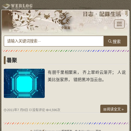
T
o
夕陽鴻
g
g
l
e
n
a
v
i
g
a
暑聚
t
i
o
有朋千里相聚来， 齐上翠岭云渐开； 人说
n
美比张家界， 错把黑冲当云台。
阅读全文 »
2011年7 月8日
没有评论
4,596次