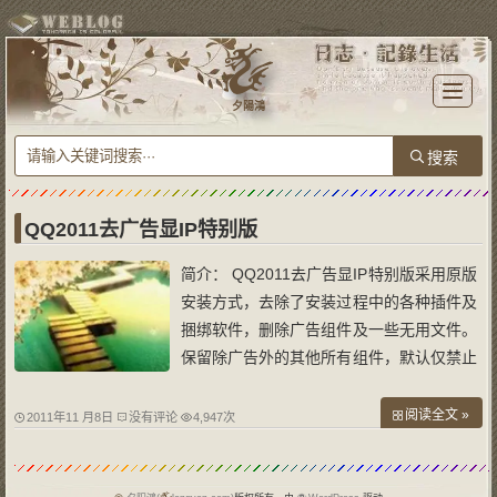
T
o
夕陽鴻
g
g
l
e
n
a
v
i
g
a
QQ2011去广告显IP特别版
t
i
o
简介： QQ2011去广告显IP特别版采用原版
n
安装方式，去除了安装过程中的各种插件及
捆绑软件，删除广告组件及一些无用文件。
保留除广告外的其他所有组件，默认仅禁止
聊天广告、迷你首页、无线向导，以满足不
同人的需求，可随时右击显示IP的地方自由
阅读全文 »
2011年11 月8日
没有评论
4,947次
设置。 能实现哪些功能： 去掉安装过程中
各种插件及捆绑软件 禁止在桌面生成w