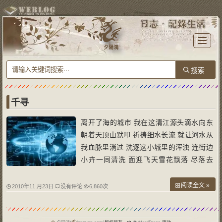
T
o
夕陽鴻
g
g
l
e
n
a
v
i
g
a
千寻
t
i
o
离开了海的城市 我在这清江源头滴水向东
n
朝着天顶山默叩 祈祷细水长流 就让河水从
我血脉里淌过 洗逐这小城里的浑浊 连街边
小卉一同清洗 面迎飞天雪花飘落 尽落去
吧，如脱装的枝丫 亦如我高举的双臂 寻山
那边的明媚 赋我一米冬日里的阳光
阅读全文 »
2010年11 月23日
没有评论
6,860次