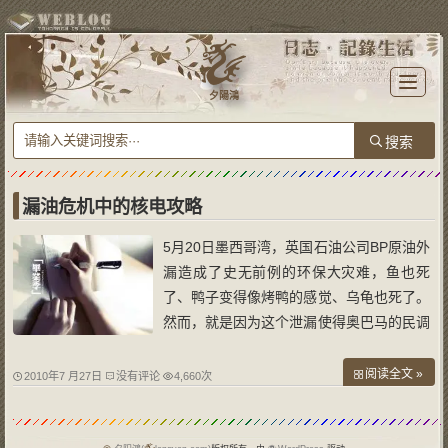
T
o
夕陽鴻
g
g
l
e
n
a
v
i
g
a
漏油危机中的核电攻略
t
i
o
5月20日墨西哥湾，英国石油公司BP原油外
n
漏造成了史无前例的环保大灾难，鱼也死
了、鸭子变得像烤鸭的感觉、乌龟也死了。
然而，就是因为这个泄漏使得奥巴马的民调
到达了历史的低点，他的支持率开始逐渐下
滑、而他的不支持率则在上升达到了最高
阅读全文 »
2010年7 月27日
没有评论
4,660次
点。这使得奥巴马痛苦不堪，甚至根据媒体
报道有超过半数的人对奥巴马处理墨西哥湾